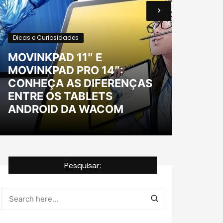
Dicas e Curiosidades
MOVINKPAD 11″ E
Dica
MOVINKPAD PRO 14″:
CONHEÇA AS DIFERENÇAS
POR
ENTRE OS TABLETS
NA 
ANDROID DA WACOM
DE
Pesquisar: