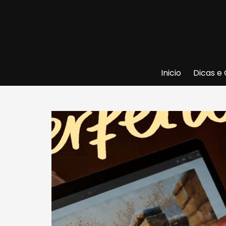
Ir
para
o
conteúdo
Inicio
Dicas e 