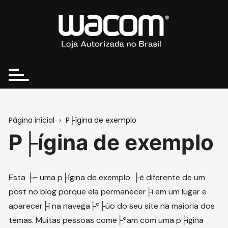
Ir
para
o
conteúdo
Página inicial
P├ígina de exemplo
P├ígina de exemplo
Esta ├⌐ uma p├ígina de exemplo. ├ë diferente de um
post no blog porque ela permanecer├í em um lugar e
aparecer├í na navega├º├úo do seu site na maioria dos
temas. Muitas pessoas come├ºam com uma p├ígina